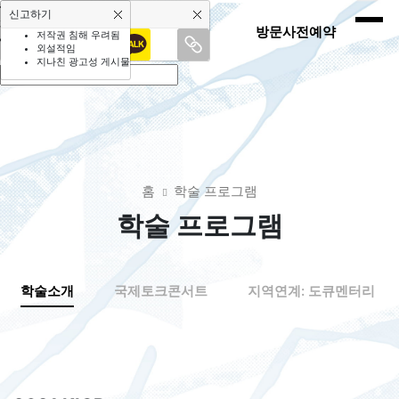
SNS 공유하기
신고하기
페이스북
방문사전예약
저작권 침해 우려됨
외설적임
링크 복사
지나친 광고성 게시물
홈
학술 프로그램
학술 프로그램
학술소개
국제토크콘서트
지역연계: 도큐멘터리