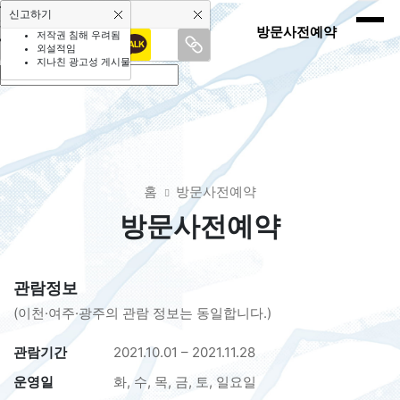
SNS 공유하기
신고하기
페이스북
방문사전예약
저작권 침해 우려됨
외설적임
링크 복사
지나친 광고성 게시물
홈
방문사전예약
방문사전예약
관람정보
(이천·여주·광주의 관람 정보는 동일합니다.)
관람기간
2021.10.01 – 2021.11.28
운영일
화, 수, 목, 금, 토, 일요일